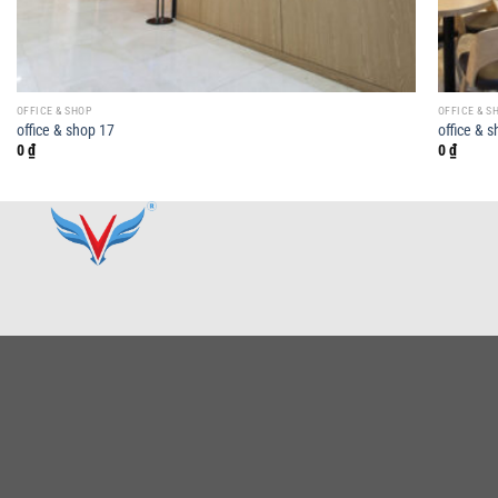
OFFICE & SHOP
OFFICE & S
office & shop 17
office & 
0
₫
0
₫