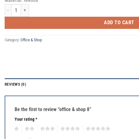
Material: NW006
office & shop 8 quantity
ADD TO CART
Category:
Office & Shop
REVIEWS (0)
Be the first to review “office & shop 8”
Your rating
*
1
2
3
4
5