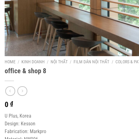
HOME
/
KINH DOANH
/
NỘI THẤT
/
FILM DÁN NỘI THẤT
/
COLORS & PA
office & shop 8
0
₫
U Plus, Korea
Design: Kesson
Fabrication: Markpro