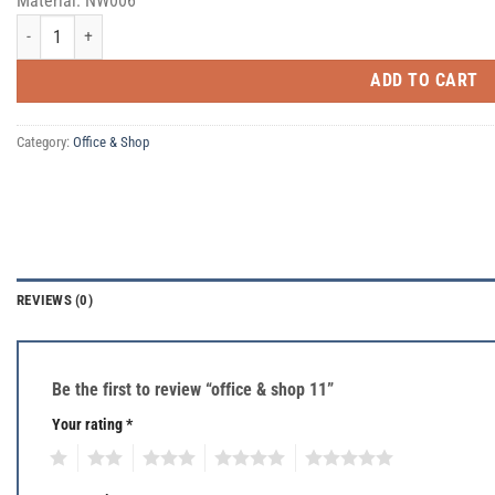
Material: NW006
office & shop 11 quantity
ADD TO CART
Category:
Office & Shop
REVIEWS (0)
Be the first to review “office & shop 11”
Your rating
*
1
2
3
4
5