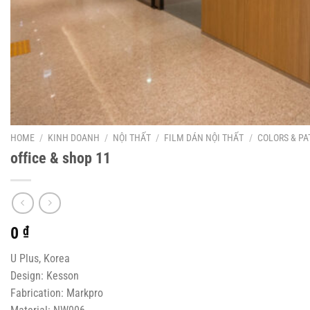
HOME
/
KINH DOANH
/
NỘI THẤT
/
FILM DÁN NỘI THẤT
/
COLORS & PA
office & shop 11
0
₫
U Plus, Korea
Design: Kesson
Fabrication: Markpro